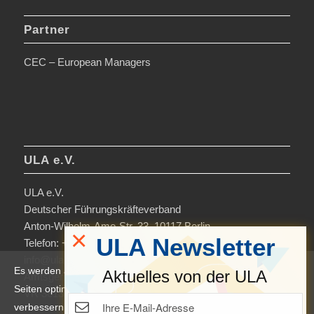
Partner
CEC – European Managers
ULA e.V.
ULA e.V.
Deutscher Führungskräfteverband
Anton-Wilhelm-Amo-Str. 33, 10117 Berlin
×
ULA Newsletter
Telefon: +49 30-306963-0
info@ula.de
Es werden auf dieser Website Cookies verwendet, um die
Aktuelles von der ULA
Amtsgericht Charlottenburg
Seiten optimiert darzustellen und das Nutzererlebnis zu
VR 36138 B
verbessern. Durch die Nutzung unserer Seiten erklären Sie sich