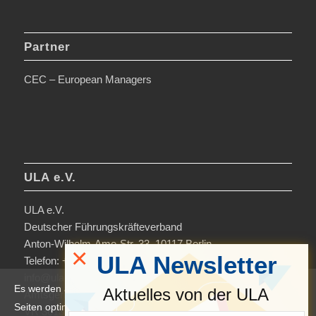
Partner
CEC – European Managers
ULA e.V.
ULA e.V.
Deutscher Führungskräfteverband
Anton-Wilhelm-Amo-Str. 33, 10117 Berlin
×
ULA Newsletter
Telefon: +49 30-306963-0
info@ula.de
Es werden auf dieser Website Cookies verwendet, um die
Aktuelles von der ULA
Amtsgericht Charlottenburg
Seiten optimiert darzustellen und das Nutzererlebnis zu
VR 36138 B