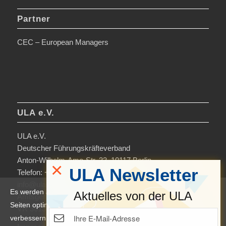
Partner
CEC – European Managers
ULA e.V.
ULA e.V.
Deutscher Führungskräfteverband
Anton-Wilhelm-Amo-Str. 33, 10117 Berlin
×
ULA Newsletter
Telefon: +49 30-306963-0
info@ula.de
Es werden auf dieser Website Cookies verwendet, um die
Aktuelles von der ULA
Amtsgericht Charlottenburg
Seiten optimiert darzustellen und das Nutzererlebnis zu
VR 36138 B
verbessern. Durch die Nutzung unserer Seiten erklären Sie sich