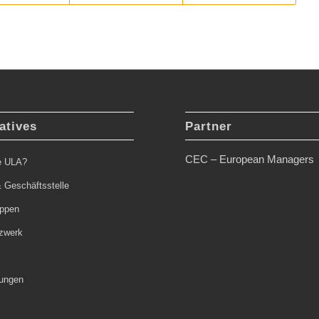
atives
Partner
CEC – European Managers
ie ULA?
 Geschäftsstelle
uppen
zwerk
tungen