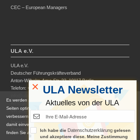
CEC – European Managers
ULA e.V.
ULA e.V.
Deutscher Führungskräfteverband
Anton-Wilhelm-Amo-Str. 33, 10117 Berlin
×
ULA Newsletter
Telefon: +49 30-306963-0
info@ula.de
Es werden auf dieser Website Cookies verwendet, um die
Aktuelles von der ULA
Amtsgericht Charlottenburg
Seiten optimiert darzustellen und das Nutzererlebnis zu
VR 36138 B
verbessern. Durch die Nutzung unserer Seiten erklären Sie sich
Impressum
damit einverstanden. Weitere Informationen und Einstellungen
Datenschutzerklärung & Nutzungsbedingungen
Datenschutzerklärung
Ich habe die
gelesen
finden Sie auch in der
Datenschutzerklärung
.
und akzeptiere diese. Meine Zustimmung