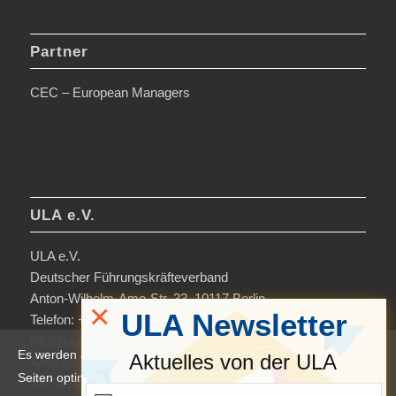
Partner
CEC – European Managers
ULA e.V.
ULA e.V.
Deutscher Führungskräfteverband
Anton-Wilhelm-Amo-Str. 33, 10117 Berlin
×
ULA Newsletter
Telefon: +49 30-306963-0
info@ula.de
Es werden auf dieser Website Cookies verwendet, um die
Aktuelles von der ULA
Amtsgericht Charlottenburg
Seiten optimiert darzustellen und das Nutzererlebnis zu
VR 36138 B