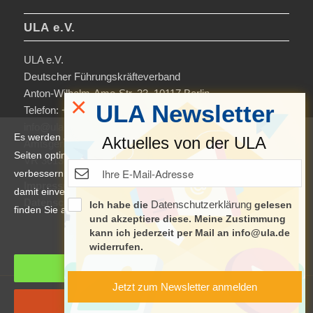
ULA e.V.
ULA e.V.
Deutscher Führungskräfteverband
Anton-Wilhelm-Amo-Str. 33, 10117 Berlin
×
ULA Newsletter
Telefon: +49 30-306963-0
info@ula.de
Es werden auf dieser Website Cookies verwendet, um die
Aktuelles von der ULA
Amtsgericht Charlottenburg
Seiten optimiert darzustellen und das Nutzererlebnis zu
VR 36138 B
verbessern. Durch die Nutzung unserer Seiten erklären Sie sich
Impressum
damit einverstanden. Weitere Informationen und Einstellungen
Datenschutzerklärung & Nutzungsbedingungen
Datenschutzerklärung
Ich habe die
gelesen
finden Sie auch in der
Datenschutzerklärung
.
und akzeptiere diese. Meine Zustimmung
kann ich jederzeit per Mail an info@ula.de
Manage cookie settings
widerrufen.
Cookies akzeptieren
Jetzt zum Newsletter anmelden
© Copyright 2017 - ula.de
Cookies ablehnen
Impressum
Datenschutzerklärung & Nutzungsbedingungen