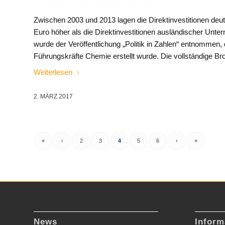
Zwischen 2003 und 2013 lagen die Direktinvestitionen de
Euro höher als die Direktinvestitionen ausländischer Unt
wurde der Veröffentlichung „Politik in Zahlen“ entnommen
Führungskräfte Chemie erstellt wurde. Die vollständige Br
Weiterlesen
2. MÄRZ 2017
«
‹
2
3
4
5
6
›
»
News
Inform