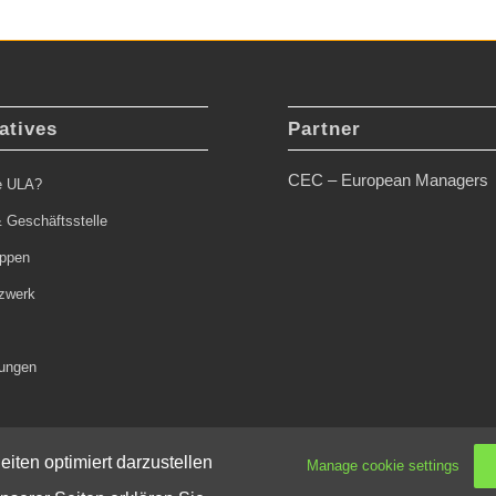
atives
Partner
CEC – European Managers
ie ULA?
 Geschäftsstelle
uppen
zwerk
tungen
iten optimiert darzustellen
Manage cookie settings