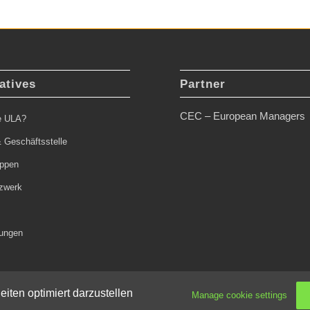
atives
Partner
CEC – European Managers
ie ULA?
 Geschäftsstelle
uppen
zwerk
tungen
iten optimiert darzustellen
Manage cookie settings