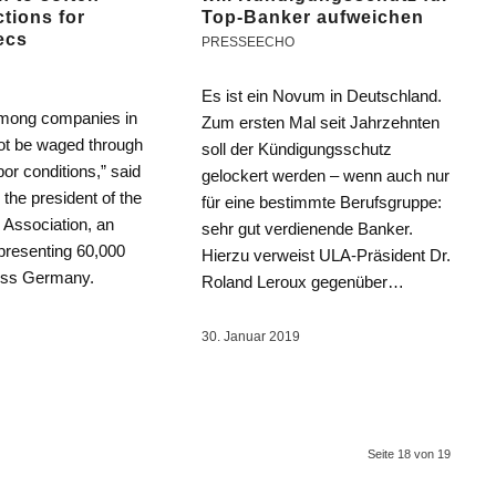
ctions for
Top-Banker aufweichen
ecs
PRESSEECHO
Es ist ein Novum in Deutschland.
among companies in
Zum ersten Mal seit Jahrzehnten
ot be waged through
soll der Kündigungsschutz
bor conditions,” said
gelockert werden – wenn auch nur
the president of the
für eine bestimmte Berufsgruppe:
 Association, an
sehr gut verdienende Banker.
presenting 60,000
Hierzu verweist ULA-Präsident Dr.
oss Germany.
Roland Leroux gegenüber…
30. Januar 2019
Seite 18 von 19