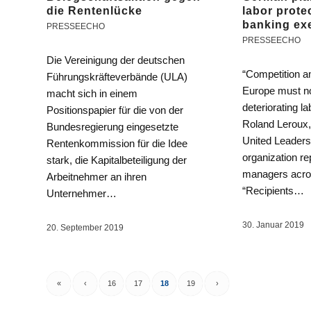
die Rentenlücke
labor prote
banking ex
PRESSEECHO
PRESSEECHO
Die Vereinigung der deutschen
“Competition 
Führungskräfteverbände (ULA)
Europe must n
macht sich in einem
deteriorating la
Positionspapier für die von der
Roland Leroux, 
Bundesregierung eingesetzte
United Leaders
Rentenkommission für die Idee
organization re
stark, die Kapitalbeteiligung der
managers acr
Arbeitnehmer an ihren
“Recipients…
Unternehmer…
30. Januar 2019
20. September 2019
«
‹
16
17
18
19
›