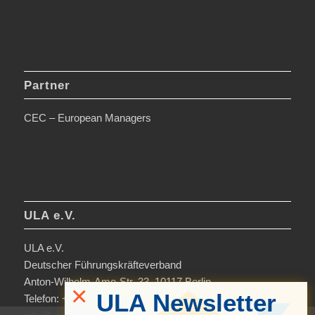
Partner
CEC – European Managers
ULA e.V.
ULA e.V.
Deutscher Führungskräfteverband
Anton-Wilhelm-Amo-Str. 33, 10117 Berlin
×
ULA Newsletter
Telefon: +49 30-306963-0