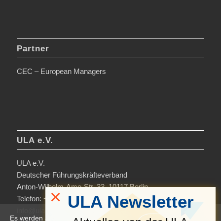
Partner
CEC – European Managers
ULA e.V.
ULA e.V.
Deutscher Führungskräfteverband
Anton-Wilhelm-Amo-Str. 33, 10117 Berlin
×
ULA Newsletter
Telefon: +49 30-306963-0
info@ula.de
Es werden auf dieser Website Cookies verwendet, um die