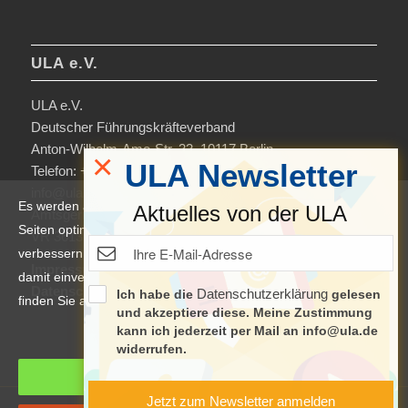
ULA e.V.
ULA e.V.
Deutscher Führungskräfteverband
Anton-Wilhelm-Amo-Str. 33, 10117 Berlin
×
ULA Newsletter
Telefon: +49 30-306963-0
info@ula.de
Es werden auf dieser Website Cookies verwendet, um die
Aktuelles von der ULA
Amtsgericht Charlottenburg
Seiten optimiert darzustellen und das Nutzererlebnis zu
VR 36138 B
verbessern. Durch die Nutzung unserer Seiten erklären Sie sich
Impressum
damit einverstanden. Weitere Informationen und Einstellungen
Datenschutzerklärung & Nutzungsbedingungen
Datenschutzerklärung
Ich habe die
gelesen
finden Sie auch in der
Datenschutzerklärung
.
und akzeptiere diese. Meine Zustimmung
kann ich jederzeit per Mail an info@ula.de
Manage cookie settings
widerrufen.
Cookies akzeptieren
Jetzt zum Newsletter anmelden