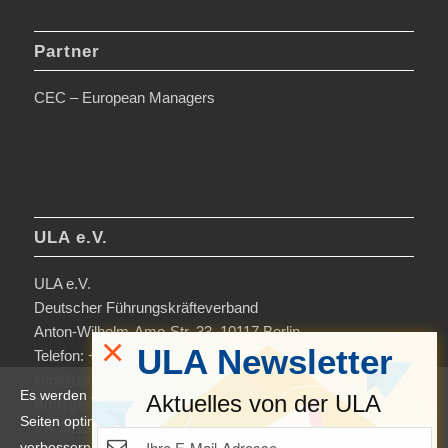
Partner
CEC – European Managers
ULA e.V.
ULA e.V.
Deutscher Führungskräfteverband
Anton-Wilhelm-Amo-Str. 33, 10117 Berlin
×
ULA Newsletter
Telefon: +49 30-306963-0
info@ula.de
Es werden auf dieser Website Cookies verwendet, um die
Aktuelles von der ULA
Amtsgericht Charlottenburg
Seiten optimiert darzustellen und das Nutzererlebnis zu
VR 36138 B
verbessern. Durch die Nutzung unserer Seiten erklären Sie sich