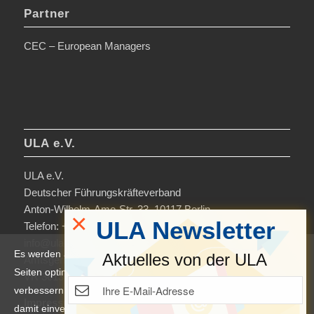
Partner
CEC – European Managers
ULA e.V.
ULA e.V.
Deutscher Führungskräfteverband
Anton-Wilhelm-Amo-Str. 33, 10117 Berlin
×
ULA Newsletter
Telefon: +49 30-306963-0
info@ula.de
Es werden auf dieser Website Cookies verwendet, um die
Aktuelles von der ULA
Amtsgericht Charlottenburg
Seiten optimiert darzustellen und das Nutzererlebnis zu
VR 36138 B
verbessern. Durch die Nutzung unserer Seiten erklären Sie sich
Impressum
damit einverstanden. Weitere Informationen und Einstellungen