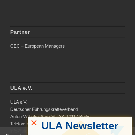
Partner
CEC – European Managers
ULA e.V.
ULA e.V.
Deutscher Führungskräfteverband
Anton-Wilhelm-Amo-Str. 33, 10117 Berlin
×
ULA Newsletter
Telefon: +49 30-306963-0
info@ula.de