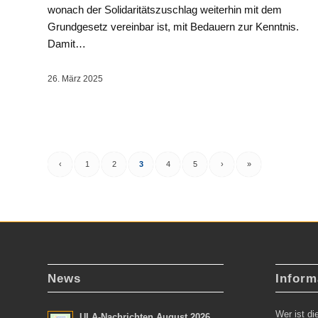
wonach der Solidaritätszuschlag weiterhin mit dem
Grundgesetz vereinbar ist, mit Bedauern zur Kenntnis.
Damit…
26. März 2025
‹
1
2
3
4
5
›
»
News
Inform
Wer ist d
ULA-Nachrichten August 2026