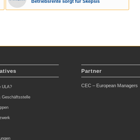
Betriebsrente sorgt für Skepsis
atives
Partner
CEC – European Managers
ie ULA?
 Geschäftsstelle
uppen
zwerk
tungen