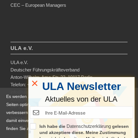
CEC – European Managers
ULA e.V.
ULA e.V.
Deutscher Führungskräfteverband
Anton-Wilhelm-Amo-Str. 33, 10117 Berlin
×
ULA Newsletter
Telefon: +49 30-306963-0
info@ula.de
Es werden auf dieser Website Cookies verwendet, um die
Aktuelles von der ULA
Amtsgericht Charlottenburg
Seiten optimiert darzustellen und das Nutzererlebnis zu
VR 36138 B
verbessern. Durch die Nutzung unserer Seiten erklären Sie sich
Impressum
damit einverstanden. Weitere Informationen und Einstellungen
Datenschutzerklärung & Nutzungsbedingungen
Datenschutzerklärung
Ich habe die
gelesen
finden Sie auch in der
Datenschutzerklärung
.
und akzeptiere diese. Meine Zustimmung