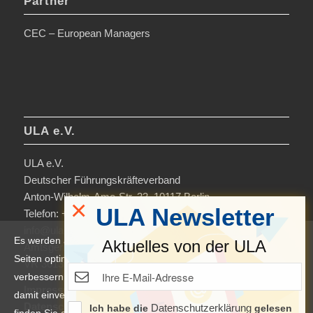
Partner
CEC – European Managers
ULA e.V.
ULA e.V.
Deutscher Führungskräfteverband
Anton-Wilhelm-Amo-Str. 33, 10117 Berlin
×
ULA Newsletter
Telefon: +49 30-306963-0
info@ula.de
Es werden auf dieser Website Cookies verwendet, um die
Aktuelles von der ULA
Amtsgericht Charlottenburg
Seiten optimiert darzustellen und das Nutzererlebnis zu
VR 36138 B
verbessern. Durch die Nutzung unserer Seiten erklären Sie sich
Impressum
damit einverstanden. Weitere Informationen und Einstellungen
Datenschutzerklärung & Nutzungsbedingungen
Datenschutzerklärung
Ich habe die
gelesen
finden Sie auch in der
Datenschutzerklärung
.