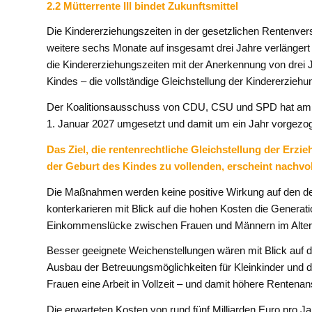
2.2 Mütterrente III bindet Zukunftsmittel
Die Kindererziehungszeiten in der gesetzlichen Rentenvers
weitere sechs Monate auf insgesamt drei Jahre verlängert w
die Kindererziehungszeiten mit der Anerkennung von drei 
Kindes – die vollständige Gleichstellung der Kindererzieh
Der Koalitionsausschuss von CDU, CSU und SPD hat am 2
1. Januar 2027 umgesetzt und damit um ein Jahr vorgezog
Das Ziel, die rentenrechtliche Gleichstellung der Erz
der Geburt des Kindes zu vollenden, erscheint nachvoll
Die Maßnahmen werden keine positive Wirkung auf den d
konterkarieren mit Blick auf die hohen Kosten die Generatio
Einkommenslücke zwischen Frauen und Männern im Alter 
Besser geeignete Weichenstellungen wären mit Blick auf die
Ausbau der Betreuungsmöglichkeiten für Kleinkinder und
Frauen eine Arbeit in Vollzeit – und damit höhere Rentena
Die erwarteten Kosten von rund fünf Milliarden Euro pro Ja