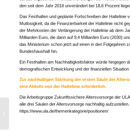
den seit dem Jahr 2018 unverändert bei 18,6 Prozent liege
Das Festhalten und geplante Fortschreiben der Haltelinie 
Mutlosigkeit, da die Finanzierbarkeit der Haltelinie nicht
der Mehrkosten der Verlängerung der Haltelinie ab dem J
Milliarden Euro, die dann auf 9,4 Milliarden Euro (2030) un
das Ministerium schon jetzt auf einen in den Folgejahren 
Bundeshaushalt hin.
Ein Festhalten am Nachhaltigkeitsfaktor würde hingegen 
demografischen Entwicklung und der finanziellen Situation la
Zur nachhaltigen Stärkung der ersten Säule der Alter
eine Abkehr von der Haltelinie erforderlich.
Die Arbeitsgruppe Zukunftssichere Altersvorsorge der ULA
alle drei Säulen der Altersvorsorge nachhaltig aufzustellen
Deutscher
https://www.ula.de/themenkategorie/positionen/
Führungskräfteverband
ULA lehnt den SPD-
Vorstoß zur Erhöhung
der...