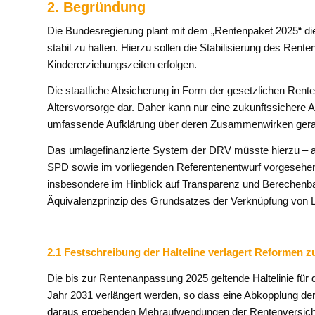
2. Begründung
Die Bundesregierung plant mit dem „Rentenpaket 2025“ die
stabil zu halten. Hierzu sollen die Stabilisierung des Rent
Kindererziehungszeiten erfolgen.
Die staatliche Absicherung in Form der gesetzlichen Rente
Altersvorsorge dar. Daher kann nur eine zukunftssichere A
umfassende Aufklärung über deren Zusammenwirken gerade
Das umlagefinanzierte System der DRV müsste hierzu – a
SPD sowie im vorliegenden Referentenentwurf vorgesehen
insbesondere im Hinblick auf Transparenz und Berechenba
Äquivalenzprinzip des Grundsatzes der Verknüpfung von L
2.1 Festschreibung der Halteline verlagert Reformen z
Die bis zur Rentenanpassung 2025 geltende Haltelinie für
Jahr 2031 verlängert werden, so dass eine Abkopplung der
daraus ergebenden Mehraufwendungen der Rentenversicher