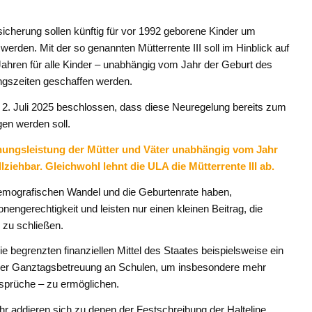
icherung sollen künftig für vor 1992 geborene Kinder um
erden. Mit der so genannten Mütterrente III soll im Hinblick auf
Jahren für alle Kinder – unabhängig vom Jahr der Geburt des
ungszeiten geschaffen werden.
. Juli 2025 beschlossen, dass diese Neuregelung bereits zum
en werden soll.
iehungsleistung der Mütter und Väter unabhängig vom Jahr
ziehbar. Gleichwohl lehnt die ULA die Mütterrente III ab.
emografischen Wandel und die Geburtenrate haben,
nengerechtigkeit und leisten nur einen kleinen Beitrag, die
zu schließen.
 begrenzten finanziellen Mittel des Staates beispielsweise ein
 der Ganztagsbetreuung an Schulen, um insbesondere mehr
nsprüche – zu ermöglichen.
hr addieren sich zu denen der Festschreibung der Halteline.