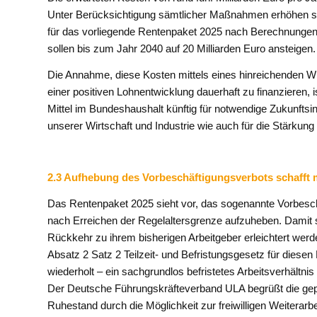
Unter Berücksichtigung sämtlicher Maßnahmen erhöhen s
für das vorliegende Rentenpaket 2025 nach Berechnungen
sollen bis zum Jahr 2040 auf 20 Milliarden Euro ansteigen.
Die Annahme, diese Kosten mittels eines hinreichenden 
einer positiven Lohnentwicklung dauerhaft zu finanzieren, 
Mittel im Bundeshaushalt künftig für notwendige Zukunftsinv
unserer Wirtschaft und Industrie wie auch für die Stärkung
2.3 Aufhebung des Vorbeschäftigungsverbots schafft me
Das Rentenpaket 2025 sieht vor, das sogenannte Vorbesch
nach Erreichen der Regelaltersgrenze aufzuheben. Damit so
Rückkehr zu ihrem bisherigen Arbeitgeber erleichtert werd
Absatz 2 Satz 2 Teilzeit- und Befristungsgesetz für diese
wiederholt – ein sachgrundlos befristetes Arbeitsverhältni
Der Deutsche Führungskräfteverband ULA begrüßt die gepl
Ruhestand durch die Möglichkeit zur freiwilligen Weiterarb