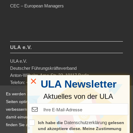
CEC – European Managers
ULA e.V.
ULA e.V.
Deutscher Führungskräfteverband
Anton-Wilhelm-Amo-Str. 33, 10117 Berlin
×
ULA Newsletter
Telefon: +49 30-306963-0
info@ula.de
Es werden auf dieser Website Cookies verwendet, um die
Aktuelles von der ULA
Amtsgericht Charlottenburg
Seiten optimiert darzustellen und das Nutzererlebnis zu
VR 36138 B
verbessern. Durch die Nutzung unserer Seiten erklären Sie sich
Impressum
damit einverstanden. Weitere Informationen und Einstellungen
Datenschutzerklärung & Nutzungsbedingungen
Datenschutzerklärung
Ich habe die
gelesen
finden Sie auch in der
Datenschutzerklärung
.
und akzeptiere diese. Meine Zustimmung