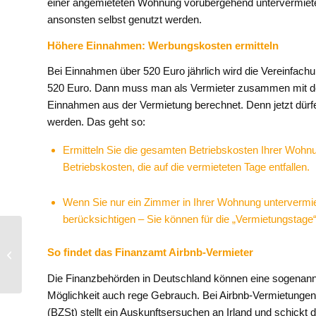
einer angemieteten Wohnung vorübergehend untervermietet
ansonsten selbst genutzt werden.
Höhere Einnahmen: Werbungskosten ermitteln
Bei Einnahmen über 520 Euro jährlich wird die Vereinfachun
520 Euro. Dann muss man als Vermieter zusammen mit der
Einnahmen aus der Vermietung berechnet. Denn jetzt dü
werden. Das geht so:
Ermitteln Sie die gesamten Betriebskosten Ihrer Wohnu
Betriebskosten, die auf die vermieteten Tage entfallen.
Wenn Sie nur ein Zimmer in Ihrer Wohnung untervermie
berücksichtigen – Sie können für die „Vermietungstage
Leadership Insiders:
Langeweile.
So findet das Finanzamt Airbnb-Vermieter
Kreativitätsschub für
Die Finanzbehörden in Deutschland können eine sogenann
die Führungsetage...
Möglichkeit auch rege Gebrauch. Bei Airbnb-Vermietungen
(BZSt) stellt ein Auskunftsersuchen an Irland und schickt