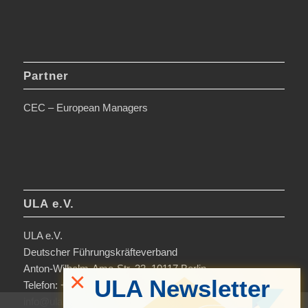
Partner
CEC – European Managers
ULA e.V.
ULA e.V.
Deutscher Führungskräfteverband
Anton-Wilhelm-Amo-Str. 33, 10117 Berlin
×
ULA Newsletter
Telefon: +49 30-306963-0
info@ula.de