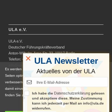
ULA e.V.
ULA e.V.
Deutscher Führungskräfteverband
Anton-Wilhelm-Amo-Str. 33, 10117 Berlin
×
ULA Newsletter
Telefon: +49 30-306963-0
info@ula.de
Es werden auf dieser Website Cookies verwendet, um die
Aktuelles von der ULA
Amtsgericht Charlottenburg
Seiten optimiert darzustellen und das Nutzererlebnis zu
VR 36138 B
verbessern. Durch die Nutzung unserer Seiten erklären Sie sich
Impressum
damit einverstanden. Weitere Informationen und Einstellungen
Datenschutzerklärung & Nutzungsbedingungen
Datenschutzerklärung
Ich habe die
gelesen
finden Sie auch in der
Datenschutzerklärung
.
und akzeptiere diese. Meine Zustimmung
kann ich jederzeit per Mail an info@ula.de
Manage cookie settings
widerrufen.