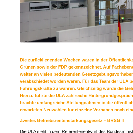
Die zurückliegenden Wochen waren in der Öffentlichk
Grünen sowie der FDP gekennzeichnet. Auf Fachebene 
weiter an vielen bedeutenden Gesetzgebungsvorhaben g
verabschiedet worden waren. Für das Team der ULA bed
Führungskräfte zu wahren. Gleichzeitig wurde die Gel
Hierzu führte die ULA zahlreiche Hintergrundgespräche
brachte umfangreiche Stellungnahmen in die öffentlich
erwarteten Neuwahlen für einzelne Vorhaben noch eine 
Zweites Betriebsrentenstärkungsgesetz – BRSG II
Die ULA sieht in dem Referentenentwurf des Bundesminist