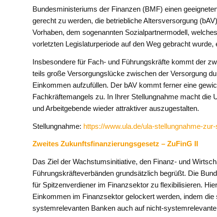
Bundesministeriums der Finanzen (BMF) einen geeigneten B
gerecht zu werden, die betriebliche Altersversorgung (bA
Vorhaben, dem sogenannten Sozialpartnermodell, welches 
vorletzten Legislaturperiode auf den Weg gebracht wurde,
Insbesondere für Fach- und Führungskräfte kommt der zwe
teils große Versorgungslücke zwischen der Versorgung durc
Einkommen aufzufüllen. Der bAV kommt ferner eine gewichti
Fachkräftemangels zu. In Ihrer Stellungnahme macht die 
und Arbeitgebende wieder attraktiver auszugestalten.
Stellungnahme:
https://www.ula.de/ula-stellungnahme-zur-
Zweites Zukunftsfinanzierungsgesetz – ZuFinG II
Das Ziel der Wachstumsinitiative, den Finanz- und Wirtsch
Führungskräfteverbänden grundsätzlich begrüßt. Die Bund
für Spitzenverdiener im Finanzsektor zu flexibilisieren. H
Einkommen im Finanzsektor gelockert werden, indem die 
systemrelevanten Banken auch auf nicht-systemrelevante 