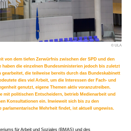
© ULA
eit von dem tiefen Zerwürfnis zwischen der SPD und den
haben die einzelnen Bundesministerien jedoch bis zuletzt
earbeitet, die teilweise bereits durch das Bundeskabinett
eutete dies viel Arbeit, um die Interessen der Fach- und
egenheit genutzt, eigene Themen aktiv voranzutreiben.
 mit politischen Entscheidern, betrieb Medienarbeit und
en Konsultationen ein. Inwieweit sich bis zu den
parlamentarische Mehrheit findet, ist aktuell ungewiss.
eriums für Arbeit und Soziales (BMAS) und des