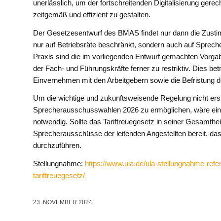
unerlässlich, um der fortschreitenden Digitalisierung gere
zeitgemäß und effizient zu gestalten.
Der Gesetzesentwurf des BMAS findet nur dann die Zusti
nur auf Betriebsräte beschränkt, sondern auch auf Spreche
Praxis sind die im vorliegenden Entwurf gemachten Vorgab
der Fach- und Führungskräfte ferner zu restriktiv. Dies bet
Einvernehmen mit den Arbeitgebern sowie die Befristung 
Um die wichtige und zukunftsweisende Regelung nicht erst
Sprecherausschusswahlen 2026 zu ermöglichen, wäre ein ü
notwendig. Sollte das Tariftreuegesetz in seiner Gesamthe
Sprecherausschüsse der leitenden Angestellten bereit, das
durchzuführen.
Stellungnahme:
https://www.ula.de/ula-stellungnahme-refe
tariftreuegesetz/
23. NOVEMBER 2024