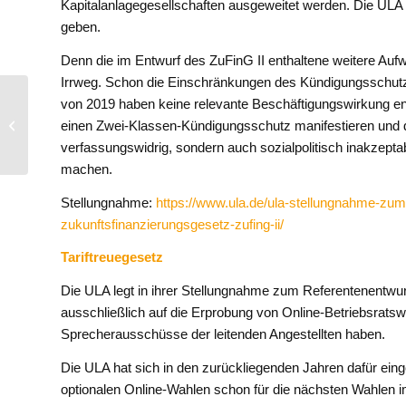
Kapitalanlagegesellschaften ausgeweitet werden. Die ULA
geben.
Denn die im Entwurf des ZuFinG II enthaltene weitere Auf
Irrweg. Schon die Einschränkungen des Kündigungsschutz
Politik-Dialog zum
von 2019 haben keine relevante Beschäftigungswirkung ent
Industriestandort –
einen Zwei-Klassen-Kündigungsschutz manifestieren und di
Führungskräfte sind
verfassungswidrig, sondern auch sozialpolitisch inakzepta
Schlüss...
machen.
Stellungnahme:
https://www.ula.de/ula-stellungnahme-zum-
zukunftsfinanzierungsgesetz-zufing-ii/
Tariftreuegesetz
Die ULA legt in ihrer Stellungnahme zum Referentenentwu
ausschließlich auf die Erprobung von Online-Betriebsratsw
Sprecherausschüsse der leitenden Angestellten haben.
Die ULA hat sich in den zurückliegenden Jahren dafür einge
optionalen Online-Wahlen schon für die nächsten Wahlen im