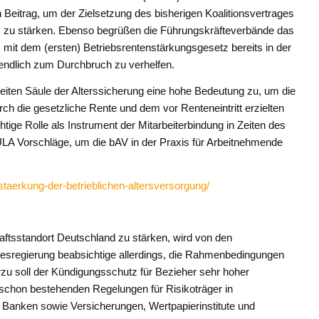
eitrag, um der Zielsetzung des bisherigen Koalitionsvertrages
V) zu stärken. Ebenso begrüßen die Führungskräfteverbände das
mit dem (ersten) Betriebsrentenstärkungsgesetz bereits in der
 endlich zum Durchbruch zu verhelfen.
iten Säule der Alterssicherung eine hohe Bedeutung zu, um die
h die gesetzliche Rente und dem vor Renteneintritt erzielten
ge Rolle als Instrument der Mitarbeiterbindung in Zeiten des
ULA Vorschläge, um die bAV in der Praxis für Arbeitnehmende
staerkung-der-betrieblichen-altersversorgung/
aftsstandort Deutschland zu stärken, wird von den
esregierung beabsichtige allerdings, die Rahmenbedingungen
ierzu soll der Kündigungsschutz für Bezieher sehr hoher
schon bestehenden Regelungen für Risikoträger in
Banken sowie Versicherungen, Wertpapierinstitute und