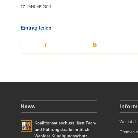
17. JANUAR 2014
Eintrag teilen
News
Inform
Wer ist d
Koalitionsausschuss lässt Fach-
und Führungskräfte im Stich:
Gremien &
Weniger Kündigungsschutz,