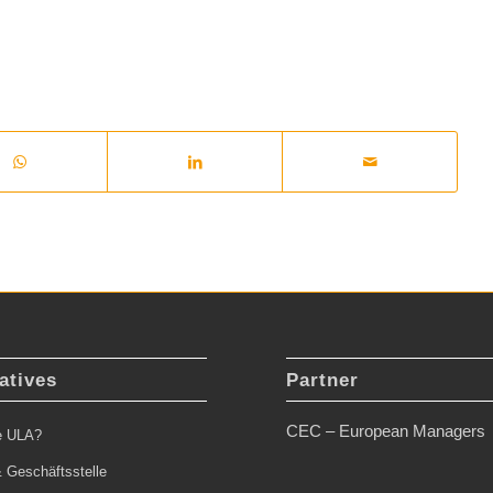
atives
Partner
CEC – European Managers
ie ULA?
 Geschäftsstelle