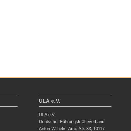
ULA e.V.
ULA e.V.
Deutscher Führungskräfteverband
Anton-Wilhelm-Amo-Str. 33, 10117