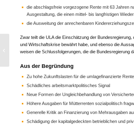
die abschlagsfreie vorgezogene Rente mit 63 Jahren na
Ausgestaltung, die einen mittel- bis langfristigen Wiede
die Ausweitung der anrechenbaren Kindererziehungszei
Zwar teilt die ULA die Einschätzung der Bundesregierung, 
Führungskräfte fordern
und Wirtschaftskrise bewährt habe, und ebenso die Aussage,
dauerhafte Finanzierung
weisen die Schlussfolgerungen, die die Bundesregierung da
versicherungsfremder
Rentenleistungen...
Aus der Begründung
Zu hohe Zukunftslasten für die umlagefinanzierte Rent
Schädliches arbeitsmarktpolitisches Signal
Neue Formen der Ungleichbehandlung von Versichert
Höhere Ausgaben für Mütterrenten sozialpolitisch fragw
Generelle Kritik an Finanzierung von Mehrausgaben aus
Schädigung der kapitalgedeckten betrieblichen und pri