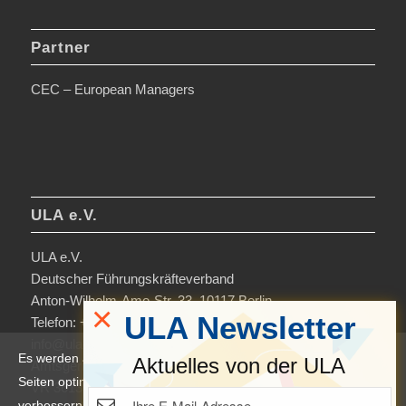
Partner
CEC – European Managers
ULA e.V.
ULA e.V.
Deutscher Führungskräfteverband
Anton-Wilhelm-Amo-Str. 33, 10117 Berlin
×
ULA Newsletter
Telefon: +49 30-306963-0
info@ula.de
Es werden auf dieser Website Cookies verwendet, um die
Aktuelles von der ULA
Amtsgericht Charlottenburg
Seiten optimiert darzustellen und das Nutzererlebnis zu
VR 36138 B
verbessern. Durch die Nutzung unserer Seiten erklären Sie sich