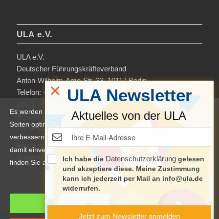
ULA e.V.
ULA e.V.
Deutscher Führungskräfteverband
Anton-Wilhelm-Amo-Str. 33, 10117 Berlin
×
ULA Newsletter
Telefon: +49 30-306963-0
info@ula.de
Es werden auf dieser Website Cookies verwendet, um die
Aktuelles von der ULA
Amtsgericht Charlottenburg
Seiten optimiert darzustellen und das Nutzererlebnis zu
VR 36138 B
verbessern. Durch die Nutzung unserer Seiten erklären Sie sich
Impressum
damit einverstanden. Weitere Informationen und Einstellungen
Datenschutzerklärung & Nutzungsbedingungen
Datenschutzerklärung
Ich habe die
gelesen
finden Sie auch in der
Datenschutzerklärung
.
und akzeptiere diese. Meine Zustimmung
kann ich jederzeit per Mail an info@ula.de
Manage cookie settings
widerrufen.
Cookies akzeptieren
Jetzt zum Newsletter anmelden