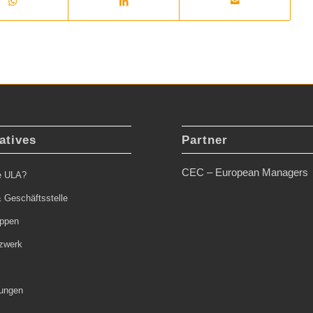
atives
Partner
CEC – European Managers
ie ULA?
 Geschäftsstelle
uppen
zwerk
tungen