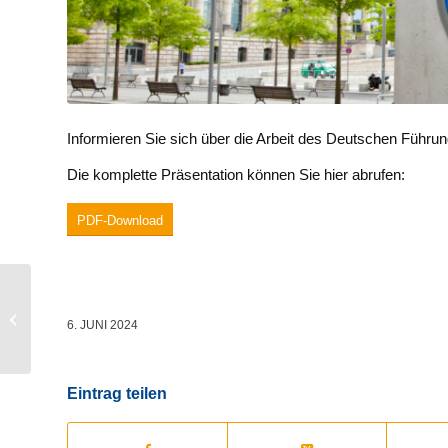
Informieren Sie sich über die Arbeit des Deutschen Führu
Die komplette Präsentation können Sie hier abrufen:
PDF-Download
Kommentar: 75 Jahre
Grundgesetz – Gelebte
6. JUNI 2024
Werte
Eintrag teilen