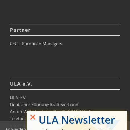
Partner
CEC – European Managers
ULA e.V.
ULA e.V.
Deutscher Führungskräfteverband
Anton-Wilhelm-Amo-Str. 33, 10117 Berlin
×
ULA Newsletter
Telefon: +49 30-306963-0
info@ula.de
Es werden auf dieser Website Cookies verwendet, um die