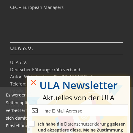
CEC – European Managers
ULA e.V.
ULA e.V.
Deutscher Führungskräfteverband
Anton-Wilhelm-Amo-Str. 33, 10117 Berlin
×
ULA Newsletter
Telefon: +49 30-306963-0
info@ula.de
Es werden auf dieser Website Cookies verwendet, um die
Aktuelles von der ULA
Amtsgericht Charlottenburg
Seiten optimiert darzustellen und das Nutzererlebnis zu
VR 36138 B
verbessern. Durch die Nutzung unserer Seiten erklären Sie
Impressum
sich damit einverstanden. Weitere Informationen und
Datenschutzerklärung & Nutzungsbedingungen
Datenschutzerklärung
Ich habe die
gelesen
Einstellungen finden Sie auch in der
Datenschutzerklärung
.
und akzeptiere diese. Meine Zustimmung