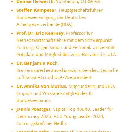
Denise Helwerth
, Vorständin, CURIA e.V.
Steffen Kampeter
, Hauptgeschäftsführer,
Bundesvereinigung der Deutschen
Arbeitgeberverbände (BDA)
Prof. Dr.
Eric Kearney
, Professor für
Betriebswirtschaftslehre mit dem Schwerpunkt
Führung, Organisation und Personal, Universität
Potsdam und Mitglied des wiss. Beirates der ULA
Dr.
Benjamin Koch
,
Konzernsprecherausschussvorsitzender, Deutsche
Lufthansa AG und ULA-Vizepräsident
Dr. Annika von Mutius
, Mitgründerin und CEO,
Empion und Vorstandsmitglied des KI
Bundesverbands
Jannis Poestges
, Capital Top 40u40, Leader for
Democracy 2025, ACG Young Leader 2024,
Führungskraft bei Netflix
Franziska Röhr
, Director of Future Regulatory