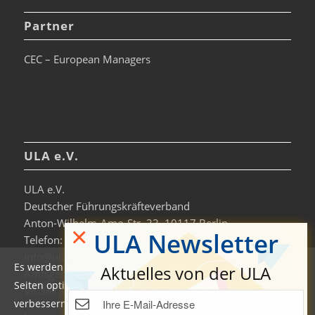
Partner
CEC – European Managers
ULA e.V.
ULA e.V.
Deutscher Führungskräfteverband
Anton-Wilhelm-Amo-Str. 33, 10117 Berlin
×
ULA Newsletter
Telefon: +49 30-306963-0
info@ula.de
Es werden auf dieser Website Cookies verwendet, um die
Aktuelles von der ULA
Amtsgericht Charlottenburg
Seiten optimiert darzustellen und das Nutzererlebnis zu
VR 36138 B
verbessern. Durch die Nutzung unserer Seiten erklären Sie