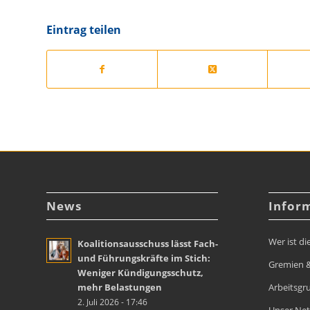
Eintrag teilen
News
Infor
Wer ist di
Koalitionsausschuss lässt Fach-
und Führungskräfte im Stich:
Gremien &
Weniger Kündigungsschutz,
mehr Belastungen
Arbeitsgr
2. Juli 2026 - 17:46
Unser Ne