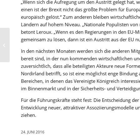
„Wenn sich die Aufregung um den Austritt gelegt hat, 
einen ist der Brexit nicht das größte Problem für Europ
europäisch gelöst.“ Zum anderen bleiben wirtschaftlich
Ländern auf hohem Niveau. „Nationale Populisten von r
betont Leroux. „Wenn es den Regierungen in den EU-Mitg
BPW: Feuerwerk der
gemeinsam zu lösen, dann ist ein Austritt aus der EU nur
Präsidentinnen – Uta
Zech neue Präsidentin
In den nächsten Monaten werden sich die anderen Mitg
des Business...
bereit sind, in der nun kommenden wirtschaftlichen u
zuversichtlich, dass alle beteiligten Akteure neue Fo
Nordirland betrifft, so ist eine möglichst enge Bindung 
Bereichen, in denen das Vereinigte Königreich interessi
im Binnenmarkt und in der Sicherheits- und Verteidigun
Für die Führungskräfte steht fest: Die Entscheidung der 
Entwicklung neuer, attraktiver Assoziierungsmodelle un
ziehen.
24. JUNI 2016