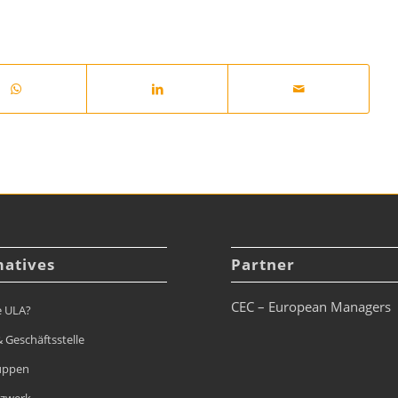
matives
Partner
CEC – European Managers
e ULA?
 Geschäftsstelle
uppen
tzwerk