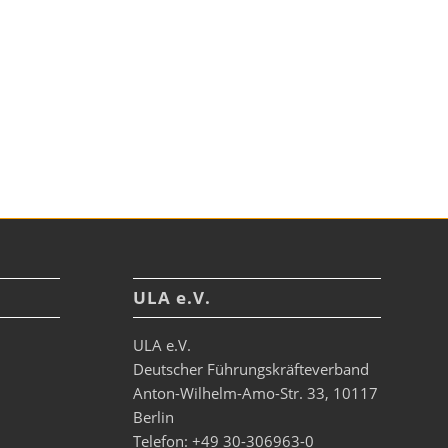
ULA e.V.
ULA e.V.
Deutscher Führungskräfteverband
Anton-Wilhelm-Amo-Str. 33, 10117
Berlin
Telefon: +49 30-306963-0