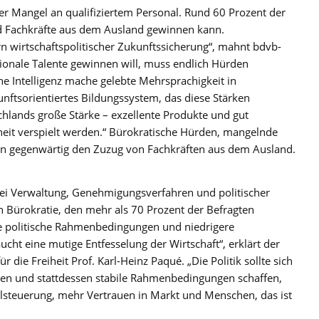
der Mangel an qualifiziertem Personal. Rund 60 Prozent der
d Fachkräfte aus dem Ausland gewinnen kann.
ern wirtschaftspolitischer Zukunftssicherung“, mahnt bdvb-
tionale Talente gewinnen will, muss endlich Hürden
he Intelligenz mache gelebte Mehrsprachigkeit in
nftsorientiertes Bildungssystem, das diese Stärken
hlands große Stärke – exzellente Produkte und gut
gheit verspielt werden.“ Bürokratische Hürden, mangelnde
en gegenwärtig den Zuzug von Fachkräften aus dem Ausland.
ei Verwaltung, Genehmigungsverfahren und politischer
on Bürokratie, den mehr als 70 Prozent der Befragten
che politische Rahmenbedingungen und niedrigere
cht eine mutige Entfesselung der Wirtschaft“, erklärt der
die Freiheit Prof. Karl-Heinz Paqué. „Die Politik sollte sich
en und stattdessen stabile Rahmenbedingungen schaffen,
lsteuerung, mehr Vertrauen in Markt und Menschen, das ist