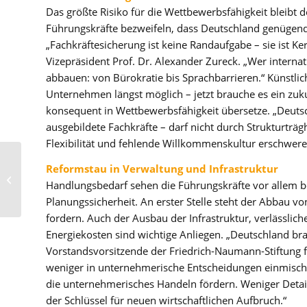
Das größte Risiko für die Wettbewerbsfähigkeit bleibt 
Führungskräfte bezweifeln, dass Deutschland genügen
„Fachkräftesicherung ist keine Randaufgabe – sie ist K
Vizepräsident Prof. Dr. Alexander Zureck. „Wer interna
abbauen: von Bürokratie bis Sprachbarrieren.“ Künstlic
Unternehmen längst möglich – jetzt brauche es ein zuku
konsequent in Wettbewerbsfähigkeit übersetze. „Deutsc
ausgebildete Fachkräfte – darf nicht durch Strukturträ
Flexibilität und fehlende Willkommenskultur erschwer
Führungskräfte-Dialog:
Reformstau in Verwaltung und Infrastruktur
Psychologie der Macht
Handlungsbedarf sehen die Führungskräfte vor allem b
– Was Führungskräfte
Planungssicherheit. An erster Stelle steht der Abbau v
über...
fordern. Auch der Ausbau der Infrastruktur, verlässli
Energiekosten sind wichtige Anliegen. „Deutschland brau
Vorstandsvorsitzende der Friedrich-Naumann-Stiftung für 
weniger in unternehmerische Entscheidungen einmisch
die unternehmerisches Handeln fördern. Weniger Detai
der Schlüssel für neuen wirtschaftlichen Aufbruch.“