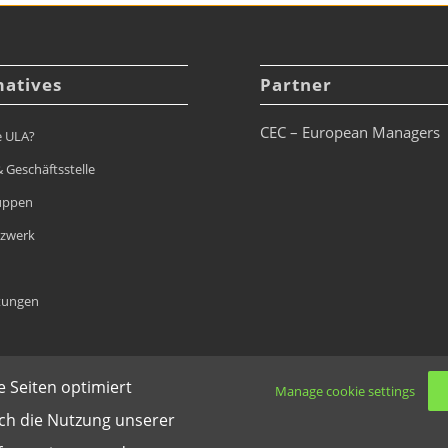
matives
Partner
CEC – European Managers
e ULA?
 Geschäftsstelle
uppen
tzwerk
tungen
 Seiten optimiert
Manage cookie settings
rch die Nutzung unserer