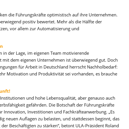
cken die Führungskräfte optimistisch auf ihre Unternehmen.
überwiegend positiv bewertet. Mehr als die Hälfte der
setzen, vor allem zur Automatisierung und
en
em in der Lage, im eigenen Team motivierende
it mit dem eigenen Unternehmen ist überwiegend gut. Doch
ngungen für Arbeit in Deutschland herrscht Nachholbedarf:
ehr Motivation und Produktivität sei vorhanden, es brauche
unft!
 Institutionen und hohe Lebensqualität, aber genauso auch
erbsfähigkeit gefährden. Die Botschaft der Führungskräfte
ür Innovation, Investitionen und Fachkräfteanwerbung. „Es
ndig neuen Auflagen zu belasten, und stattdessen beginnt, das
t der Beschäftigten zu stärken“, betont ULA-Präsident Roland