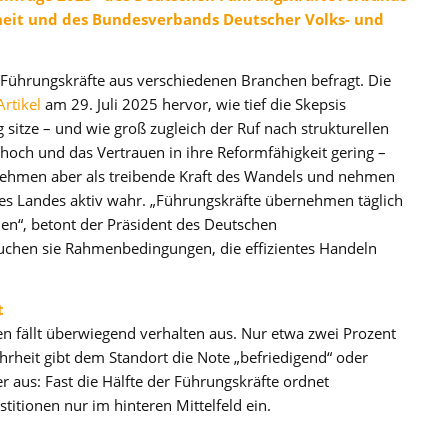
iheit und des Bundesverbands Deutscher Volks- und
Führungskräfte aus verschiedenen Branchen befragt. Die
Artikel
am 29. Juli 2025 hervor, wie tief die Skepsis
sitze – und wie groß zugleich der Ruf nach strukturellen
 hoch und das Vertrauen in ihre Reformfähigkeit gering –
rnehmen aber als treibende Kraft des Wandels und nehmen
des Landes aktiv wahr. „Führungskräfte übernehmen täglich
n“, betont der Präsident des Deutschen
uchen sie Rahmenbedingungen, die effizientes Handeln
t
 fällt überwiegend verhalten aus. Nur etwa zwei Prozent
hrheit gibt dem Standort die Note „befriedigend“ oder
er aus: Fast die Hälfte der Führungskräfte ordnet
itionen nur im hinteren Mittelfeld ein.