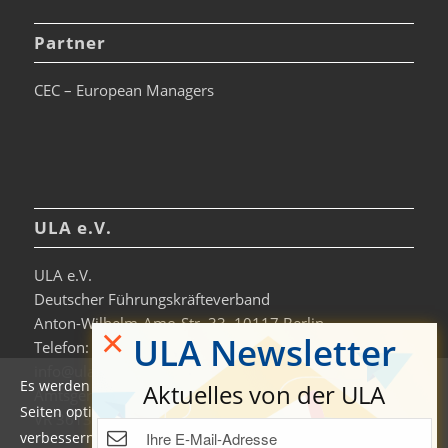
Partner
CEC – European Managers
ULA e.V.
ULA e.V.
Deutscher Führungskräfteverband
Anton-Wilhelm-Amo-Str. 33, 10117 Berlin
×
ULA Newsletter
Telefon: +49 30-306963-0
info@ula.de
Es werden auf dieser Website Cookies verwendet, um die
Aktuelles von der ULA
Amtsgericht Charlottenburg
Seiten optimiert darzustellen und das Nutzererlebnis zu
VR 36138 B
verbessern. Durch die Nutzung unserer Seiten erklären Sie