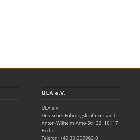
ULA e.V.
ULA e.V.
Deutscher Führungskräfteverband
Anton-Wilhelm-Amo-Str. 33, 10117
Berlin
Telefon: +49 30-306963-0