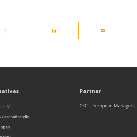
matives
Partner
CEC – European Managers
e ULA?
 Geschäftsstelle
uppen
tzwerk