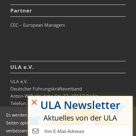
Partner
CEC – European Managers
ULA e.V.
ULA e.V.
Deutscher Führungskräfteverband
Anton-Wilhelm-Amo-Str. 33, 10117 Berlin
×
ULA Newsletter
Telefon: +49 30-306963-0
info@ula.de
Es werden auf dieser Website Cookies verwendet, um die
Aktuelles von der ULA
Amtsgericht Charlottenburg
Seiten optimiert darzustellen und das Nutzererlebnis zu
VR 36138 B
verbessern. Durch die Nutzung unserer Seiten erklären Sie