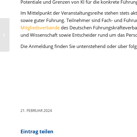
Potentiale und Grenzen von KI für die konkrete Führun
Im Mittelpunkt der Veranstaltungsreihe stehen stets a
sowie guter Führung. Teilnehmer sind Fach- und Führun
Handelsblatt:
Mitgliedsverbände
des Deutschen Führungskräfteverban
Pflegegipfel diskutiert
und Wissenschaft sowie Entscheider rund um das Per
Zukunft der
Pflegeversicherung –...
Die Anmeldung finden Sie untenstehend oder über fo
21. FEBRUAR 2024
Eintrag teilen