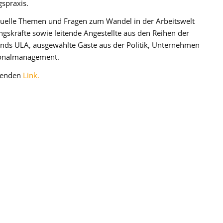
gspraxis.
ktuelle Themen und Fragen zum Wandel in der Arbeitswelt
gskräfte sowie leitende Angestellte aus den Reihen der
ds ULA, ausgewählte Gäste aus der Politik, Unternehmen
sonalmanagement.
lgenden
Link.