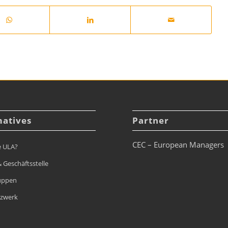
matives
Partner
CEC – European Managers
e ULA?
 Geschäftsstelle
uppen
tzwerk