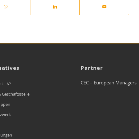
matives
Partner
CEC – European Managers
e ULA?
 Geschäftsstelle
uppen
tzwerk
tungen