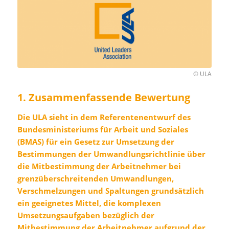
© ULA
1. Zusammenfassende Bewertung
Die ULA sieht in dem Referentenentwurf des
Bundesministeriums für Arbeit und Soziales
(BMAS) für ein Gesetz zur Umsetzung der
Bestimmungen der Umwandlungsrichtlinie über
die Mitbestimmung der Arbeitnehmer bei
grenzüberschreitenden Umwandlungen,
Verschmelzungen und Spaltungen grundsätzlich
ein geeignetes Mittel, die komplexen
Umsetzungsaufgaben bezüglich der
Mitbestimmung der Arbeitnehmer aufgrund der