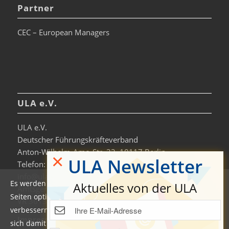
Partner
CEC – European Managers
ULA e.V.
ULA e.V.
Deutscher Führungskräfteverband
Anton-Wilhelm-Amo-Str. 33, 10117 Berlin
×
ULA Newsletter
Telefon: +49 30-306963-0
info@ula.de
Es werden auf dieser Website Cookies verwendet, um die
Aktuelles von der ULA
Amtsgericht Charlottenburg
Seiten optimiert darzustellen und das Nutzererlebnis zu
VR 36138 B
verbessern. Durch die Nutzung unserer Seiten erklären Sie
Impressum
sich damit einverstanden. Weitere Informationen und