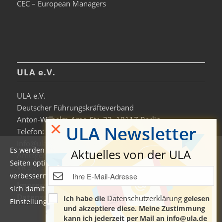
CEC – European Managers
ULA e.V.
ULA e.V.
Deutscher Führungskräfteverband
Anton-Wilhelm-Amo-Str. 33, 10117 Berlin
×
ULA Newsletter
Telefon: +49 30-306963-0
info@ula.de
Es werden auf dieser Website Cookies verwendet, um die
Aktuelles von der ULA
Amtsgericht Charlottenburg
Seiten optimiert darzustellen und das Nutzererlebnis zu
VR 36138 B
verbessern. Durch die Nutzung unserer Seiten erklären Sie
Impressum
sich damit einverstanden. Weitere Informationen und
Datenschutzerklärung & Nutzungsbedingungen
Datenschutzerklärung
Ich habe die
gelesen
Einstellungen finden Sie auch in der
Datenschutzerklärung
.
und akzeptiere diese. Meine Zustimmung
kann ich jederzeit per Mail an info@ula.de