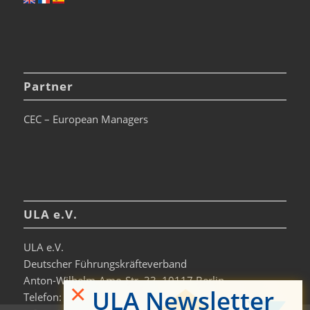
Partner
CEC – European Managers
ULA e.V.
ULA e.V.
Deutscher Führungskräfteverband
Anton-Wilhelm-Amo-Str. 33, 10117 Berlin
×
ULA Newsletter
Telefon: +49 30-306963-0