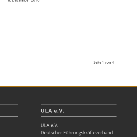
8. Dezember 2016
Seite 1 von 4
ULA e.V.
ULA e.V.
Deutscher Führungskräfteverband