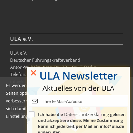
ULA e.V.
ULA e.V.
Deutscher Führungskräfteverband
Anton-Wilhelm-Amo-Str. 33, 10117 Berlin
×
ULA Newsletter
Telefon: +49 30-306963-0
info@ula.de
Es werden auf dieser Website Cookies verwendet, um die
Aktuelles von der ULA
Amtsgericht Charlottenburg
Seiten optimiert darzustellen und das Nutzererlebnis zu
VR 36138 B
verbessern. Durch die Nutzung unserer Seiten erklären Sie
Impressum
sich damit einverstanden. Weitere Informationen und
Datenschutzerklärung & Nutzungsbedingungen
Datenschutzerklärung
Ich habe die
gelesen
Einstellungen finden Sie auch in der
Datenschutzerklärung
.
und akzeptiere diese. Meine Zustimmung
kann ich jederzeit per Mail an info@ula.de
Manage cookie settings
widerrufen.