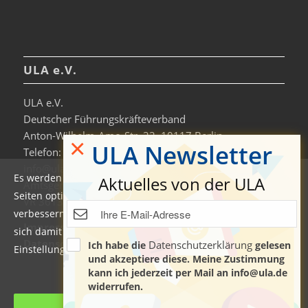
ULA e.V.
ULA e.V.
Deutscher Führungskräfteverband
Anton-Wilhelm-Amo-Str. 33, 10117 Berlin
×
ULA Newsletter
Telefon: +49 30-306963-0
info@ula.de
Es werden auf dieser Website Cookies verwendet, um die
Aktuelles von der ULA
Amtsgericht Charlottenburg
Seiten optimiert darzustellen und das Nutzererlebnis zu
VR 36138 B
verbessern. Durch die Nutzung unserer Seiten erklären Sie
Impressum
sich damit einverstanden. Weitere Informationen und
Datenschutzerklärung & Nutzungsbedingungen
Datenschutzerklärung
Ich habe die
gelesen
Einstellungen finden Sie auch in der
Datenschutzerklärung
.
und akzeptiere diese. Meine Zustimmung
kann ich jederzeit per Mail an info@ula.de
Manage cookie settings
widerrufen.
Cookies akzeptieren