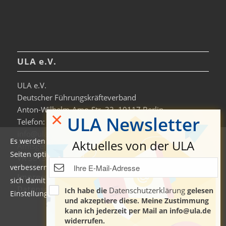
ULA e.V.
ULA e.V.
Deutscher Führungskräfteverband
Anton-Wilhelm-Amo-Str. 33, 10117 Berlin
×
ULA Newsletter
Telefon: +49 30-306963-0
info@ula.de
Es werden auf dieser Website Cookies verwendet, um die
Aktuelles von der ULA
Amtsgericht Charlottenburg
Seiten optimiert darzustellen und das Nutzererlebnis zu
VR 36138 B
verbessern. Durch die Nutzung unserer Seiten erklären Sie
Impressum
sich damit einverstanden. Weitere Informationen und
Datenschutzerklärung & Nutzungsbedingungen
Datenschutzerklärung
Ich habe die
gelesen
Einstellungen finden Sie auch in der
Datenschutzerklärung
.
und akzeptiere diese. Meine Zustimmung
kann ich jederzeit per Mail an info@ula.de
Manage cookie settings
widerrufen.