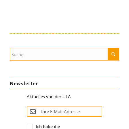
Newsletter
Aktuelles von der ULA
Ich habe die