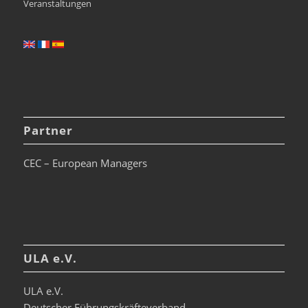
Veranstaltungen
Partner
CEC – European Managers
ULA e.V.
ULA e.V.
Deutscher Führungskräfteverband