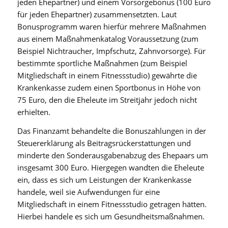
jeden Ehepartner) und einem Vorsorgebonus (100 Euro
für jeden Ehepartner) zusammensetzten. Laut
Bonusprogramm waren hierfür mehrere Maßnahmen
aus einem Maßnahmenkatalog Voraussetzung (zum
Beispiel Nichtraucher, Impfschutz, Zahnvorsorge). Für
bestimmte sportliche Maßnahmen (zum Beispiel
Mitgliedschaft in einem Fitnessstudio) gewährte die
Krankenkasse zudem einen Sportbonus in Höhe von
75 Euro, den die Eheleute im Streitjahr jedoch nicht
erhielten.
Das Finanzamt behandelte die Bonuszahlungen in der
Steuererklärung als Beitragsrückerstattungen und
minderte den Sonderausgabenabzug des Ehepaars um
insgesamt 300 Euro. Hiergegen wandten die Eheleute
ein, dass es sich um Leistungen der Krankenkasse
handele, weil sie Aufwendungen für eine
Mitgliedschaft in einem Fitnessstudio getragen hätten.
Hierbei handele es sich um Gesundheitsmaßnahmen.