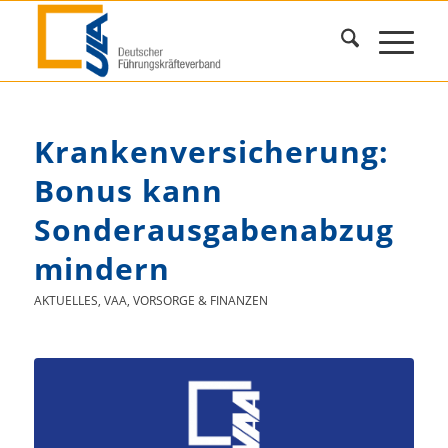
Krankenversicherung:
Bonus kann
Sonderausgabenabzug
mindern
AKTUELLES
,
VAA
,
VORSORGE & FINANZEN