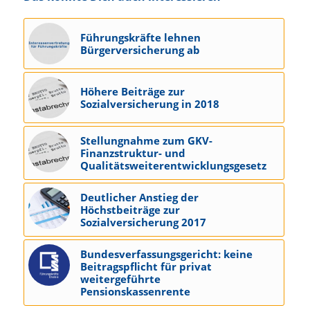
Führungskräfte lehnen
Bürgerversicherung ab
Höhere Beiträge zur
Sozialversicherung in 2018
Stellungnahme zum GKV-
Finanzstruktur- und
Qualitätsweiterentwicklungsgesetz
Deutlicher Anstieg der
Höchstbeiträge zur
Sozialversicherung 2017
Bundesverfassungsgericht: keine
Beitragspflicht für privat
weitergeführte
Pensionskassenrente