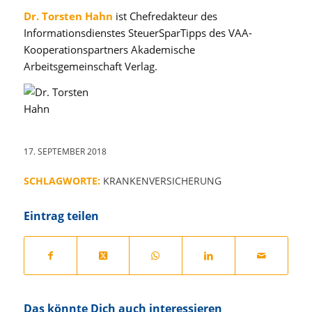
Dr. Torsten Hahn
ist Chefredakteur des
Informationsdienstes SteuerSparTipps des VAA-
Kooperationspartners Akademische
Arbeitsgemeinschaft Verlag.
17. SEPTEMBER 2018
SCHLAGWORTE:
KRANKENVERSICHERUNG
Eintrag teilen
Das könnte Dich auch interessieren