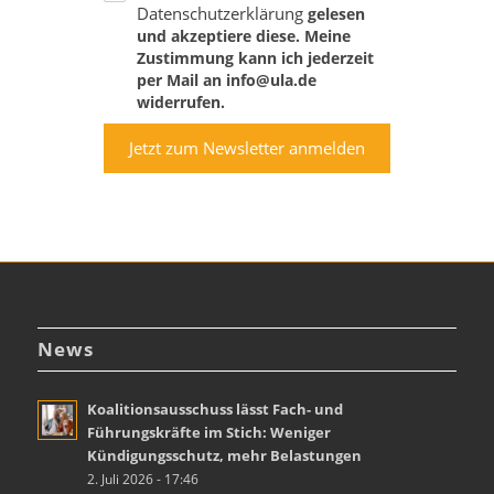
Datenschutzerklärung
gelesen
und akzeptiere diese. Meine
Zustimmung kann ich jederzeit
per Mail an info@ula.de
widerrufen.
Jetzt zum Newsletter anmelden
News
Koalitionsausschuss lässt Fach- und
Führungskräfte im Stich: Weniger
Kündigungsschutz, mehr Belastungen
2. Juli 2026 - 17:46