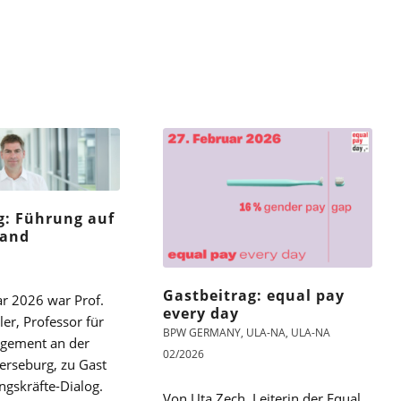
g: Führung auf
tand
Gastbeitrag: equal pay
r 2026 war Prof.
every day
ler, Professor für
BPW GERMANY
,
ULA-NA
,
ULA-NA
gement an der
02/2026
rseburg, zu Gast
gskräfte-Dialog.
Von Uta Zech, Leiterin der Equal