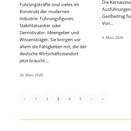
Die Kernaussa
Führungskräfte sind vieles im
Ausführungen 
Konstrukt der modernen
Gastbeitrag f
Industrie: Führungsfiguren,
Von…
Stabilitätsanker oder
Demotivator, Ideengeber und
4. März 2026
Wissensträger. Sie bringen vor
allem die Fähigkeiten mit, die der
deutsche Wirtschaftsstandort
jetzt braucht.…
26. März 2026
‹
1
2
3
4
5
›
»