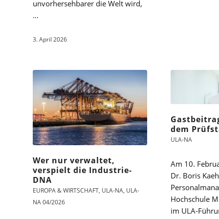
unvorhersehbarer die Welt wird,
…
3. April 2026
Gastbeitra
dem Prüfs
ULA-NA
Wer nur verwaltet,
Am 10. Februa
verspielt die Industrie-
Dr. Boris Kaeh
DNA
Personalmana
EUROPA & WIRTSCHAFT
,
ULA-NA
,
ULA-
Hochschule Me
NA 04/2026
im ULA-Führun