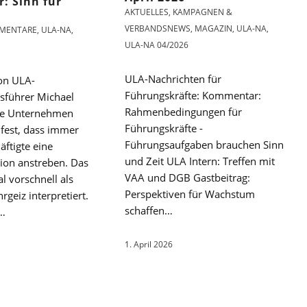
: Sinn für
AKTUELLES
,
KAMPAGNEN &
VERBANDSNEWS
,
MAGAZIN
,
ULA-NA
,
MENTARE
,
ULA-NA
,
ULA-NA 04/2026
ULA-Nachrichten für
on ULA-
Führungskräfte: Kommentar:
sführer Michael
Rahmenbedingungen für
le Unternehmen
Führungskräfte -
t fest, dass immer
Führungsaufgaben brauchen Sinn
ftigte eine
und Zeit ULA Intern: Treffen mit
ion anstreben. Das
VAA und DGB Gastbeitrag:
 vorschnell als
Perspektiven für Wachstum
geiz interpretiert.
schaffen…
…
1. April 2026