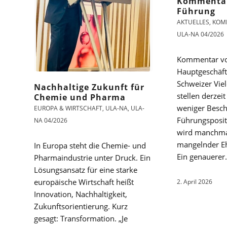
Kommentar
Führung
AKTUELLES
,
KOM
ULA-NA 04/2026
Kommentar v
Hauptgeschäft
Schweizer Vie
Nachhaltige Zukunft für
stellen derzei
Chemie und Pharma
weniger Beschä
EUROPA & WIRTSCHAFT
,
ULA-NA
,
ULA-
Führungsposit
NA 04/2026
wird manchmal
mangelnder Ehr
In Europa steht die Chemie- und
Ein genauerer
Pharmaindustrie unter Druck. Ein
Lösungsansatz für eine starke
europäische Wirtschaft heißt
2. April 2026
Innovation, Nachhaltigkeit,
Zukunftsorientierung. Kurz
gesagt: Transformation. „Je